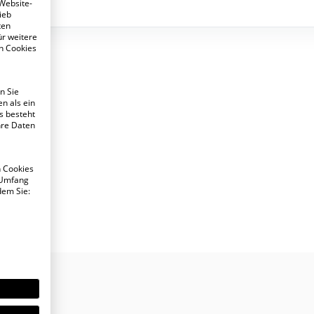
 Website-
ieb
ten
ür weitere
n Cookies
n Sie
n als ein
s besteht
hre Daten
n Cookies
 Umfang
dem Sie: