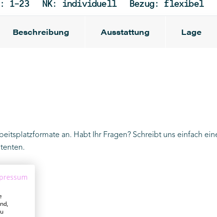
: 1-23
NK: individuell
Bezug: flexibel
Beschreibung
Ausstattung
Lage
itsplatzformate an. Habt Ihr Fragen? Schreibt uns einfach ein
stenten
.
pressum
e
nd,
zu