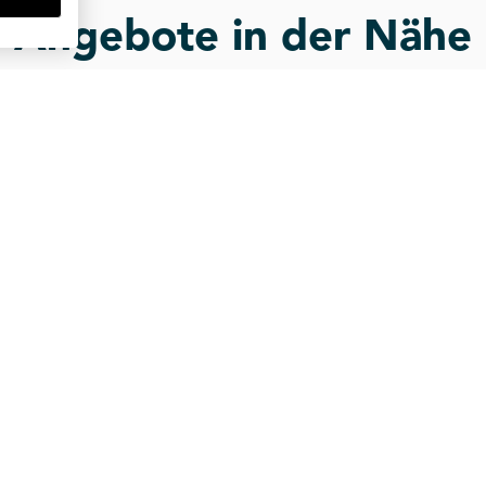
Angebote in der Nähe
st du weitere Büros & Shared-Offices ganz i
provisionsfrei
e
Shared Office
kurzfristig
flexibel
SPACES Kallmorgen T
Willy-Brandt-Straße 23, HH-Al
 Hamburg
(City)
hl 15, HH-Altstadt (City)