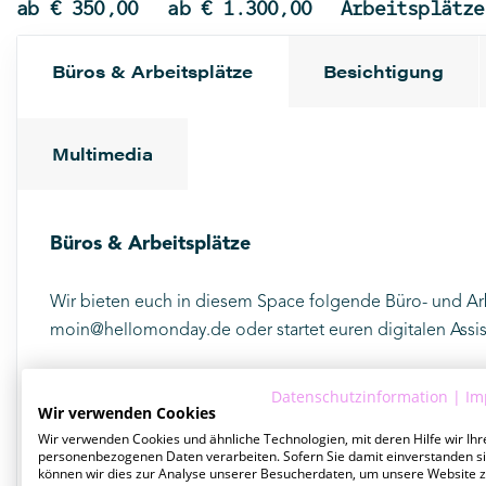
ab € 350,00
ab € 1.300,00
Arbeitsplätze
Büros & Arbeitsplätze
Besichtigung
Multimedia
Büros & Arbeitsplätze
Wir bieten euch in diesem Space folgende Büro- und Arbe
moin@hellomonday.de
oder startet euren
digitalen Assi
Datenschutzinformation
|
Im
Wir verwenden Cookies
Wir verwenden Cookies und ähnliche Technologien, mit deren Hilfe wir Ihr
ab € 350,00
ab € 1.300,00
1-23
personenbezogenen Daten verarbeiten. Sofern Sie damit einverstanden si
/Monat
/Monat
Arbeitsplätze
können wir dies zur Analyse unserer Besucherdaten, um unsere Website 