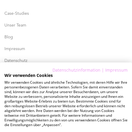
Case-Studies
Unser Team
Blog
Impressum
Datenschutz
Datenschutzinformation
|
Impressum
AGB
Wir verwenden Cookies
Wir verwenden Cookies und ähnliche Technologien, mit deren Hilfe wir Ihre
personenbezogenen Daten verarbeiten. Sofern Sie damit einverstanden
Lust auf spannende Insights zu hellomonday?
sind, können wir dies zur Analyse unserer Besucherdaten, um unsere
Website zu verbessern, personalisierte Inhalte anzuzeigen und Ihnen ein
großartiges Website-Erlebnis zu bieten tun. Bestimmte Cookies sind für
ZUM YOUTUBE-KANAL
den reibungslosen Betrieb unserer Website erforderlich und können nicht
abgelehnt werden. Ihre Daten werden bei der Nutzung von Cookies
teilweise mit Drittanbietern geteilt. Für weitere Informationen und
Einwilligungsmöglichkeiten zu den von uns verwendeten Cookies öffnen Sie
Werde Teil unseres Teams
die Einstellungen über „Anpassen“.