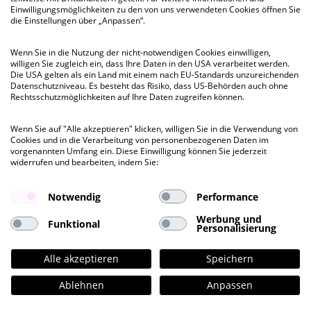
Einwilligungsmöglichkeiten zu den von uns verwendeten Cookies öffnen Sie
Friesenweg 4, HH-Bahrenfeld
die Einstellungen über „Anpassen“.
Besichtigung
Wenn Sie in die Nutzung der nicht-notwendigen Cookies einwilligen,
ab 832 QM
bis 3.288 QM
willigen Sie zugleich ein, dass Ihre Daten in den USA verarbeitet werden.
Die USA gelten als ein Land mit einem nach EU-Standards unzureichenden
Datenschutzniveau. Es besteht das Risiko, dass US-Behörden auch ohne
Rechtsschutzmöglichkeiten auf Ihre Daten zugreifen können.
Mietpreis ab
€ 18,35
pro QM
Wenn Sie auf "Alle akzeptieren" klicken, willigen Sie in die Verwendung von
Cookies und in die Verarbeitung von personenbezogenen Daten im
vorgenannten Umfang ein. Diese Einwilligung können Sie jederzeit
widerrufen und bearbeiten, indem Sie:
Notwendig
Performance
Werbung und
Funktional
Personalisierung
Alle akzeptieren
Speichern
Ablehnen
Anpassen
Kontakt