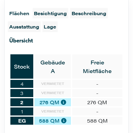
Flächen
Besichtigung
Beschreibung
Ausstattung
Lage
Übersicht
Gebäude
Freie
Stock
A
Mietfläche
4
-
VERMIETET
3
-
VERMIETET
2
276 QM
276 QM
1
-
VERMIETET
EG
588 QM
588 QM