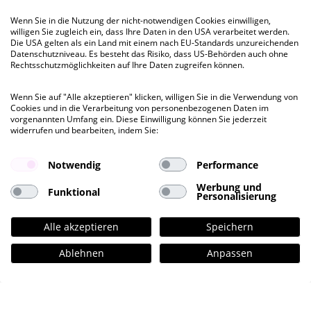
Wenn Sie in die Nutzung der nicht-notwendigen Cookies einwilligen,
willigen Sie zugleich ein, dass Ihre Daten in den USA verarbeitet werden.
kurzfristig
Die USA gelten als ein Land mit einem nach EU-Standards unzureichenden
Datenschutzniveau. Es besteht das Risiko, dass US-Behörden auch ohne
Rechtsschutzmöglichkeiten auf Ihre Daten zugreifen können.
WBS57
Willy- Brandt-Straße 57, HH-Altstadt (City)
Wenn Sie auf "Alle akzeptieren" klicken, willigen Sie in die Verwendung von
Cookies und in die Verarbeitung von personenbezogenen Daten im
vorgenannten Umfang ein. Diese Einwilligung können Sie jederzeit
Besichtigung
widerrufen und bearbeiten, indem Sie:
ab 259 QM
bis 518 QM
Notwendig
Performance
Werbung und
Mietpreis ab
Funktional
Personalisierung
€ 20,00
pro QM
Alle akzeptieren
Speichern
Ablehnen
Anpassen