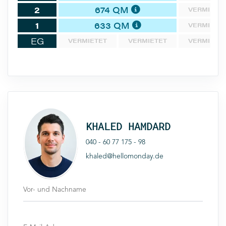
2
674 QM
VERMIETE
1
633 QM
VERMIETE
EG
VERMIETET
VERMIETET
VERMIETE
KHALED HAMDARD
040 - 60 77 175 - 98
khaled@hellomonday.de