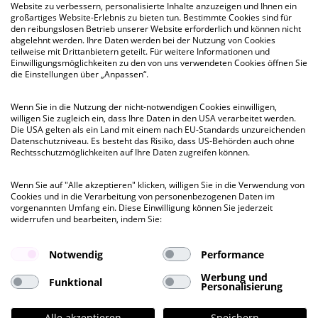
Website zu verbessern, personalisierte Inhalte anzuzeigen und Ihnen ein
großartiges Website-Erlebnis zu bieten tun. Bestimmte Cookies sind für
den reibungslosen Betrieb unserer Website erforderlich und können nicht
kurzfristig
abgelehnt werden. Ihre Daten werden bei der Nutzung von Cookies
teilweise mit Drittanbietern geteilt. Für weitere Informationen und
Einwilligungsmöglichkeiten zu den von uns verwendeten Cookies öffnen Sie
Ehemaliges Fernmeldeamt N10
die Einstellungen über „Anpassen“.
Niedernstraße 10, HH-Altstadt (City)
Wenn Sie in die Nutzung der nicht-notwendigen Cookies einwilligen,
willigen Sie zugleich ein, dass Ihre Daten in den USA verarbeitet werden.
Besichtigung
Die USA gelten als ein Land mit einem nach EU-Standards unzureichenden
ab 283 QM
bis 1.673 QM
Datenschutzniveau. Es besteht das Risiko, dass US-Behörden auch ohne
Rechtsschutzmöglichkeiten auf Ihre Daten zugreifen können.
Mietpreis ab
Wenn Sie auf "Alle akzeptieren" klicken, willigen Sie in die Verwendung von
€ 24,50
Cookies und in die Verarbeitung von personenbezogenen Daten im
pro QM
vorgenannten Umfang ein. Diese Einwilligung können Sie jederzeit
widerrufen und bearbeiten, indem Sie:
Notwendig
Performance
Werbung und
Funktional
Personalisierung
Alle akzeptieren
Speichern