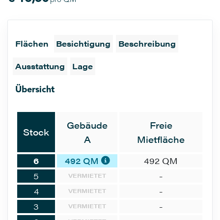
pro QM
Flächen
Besichtigung
Beschreibung
Ausstattung
Lage
Übersicht
Gebäude
Freie
Stock
A
Mietfläche
6
492 QM
492 QM
5
-
VERMIETET
4
-
VERMIETET
3
-
VERMIETET