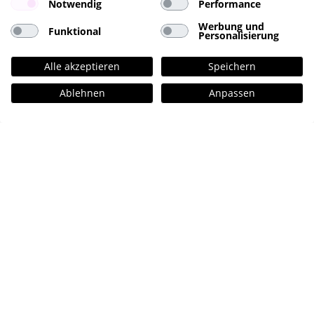
Notwendig
Performance
Werbung und
Funktional
Personalisierung
Alle akzeptieren
Speichern
Ablehnen
Anpassen
Kontakt
hellomonday GmbH
St. Benedictstraße 19
20149 Hamburg
+49 40 – 60 77 175 – 90
info@hellomonday.de