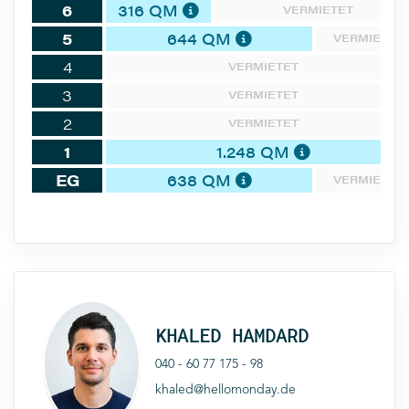
6
316 QM
VERMIETET
5
644 QM
VERMIETET
4
VERMIETET
3
VERMIETET
2
VERMIETET
1
1.248 QM
EG
638 QM
VERMIETET
KHALED HAMDARD
040 - 60 77 175 - 98
khaled@hellomonday.de