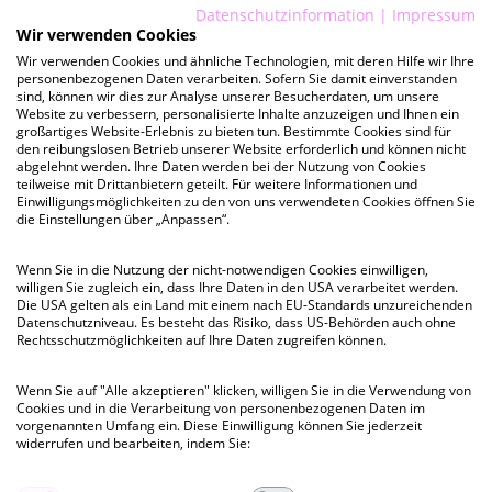
Datenschutzinformation
|
Impressum
Wir verwenden Cookies
Wir verwenden Cookies und ähnliche Technologien, mit deren Hilfe wir Ihre
personenbezogenen Daten verarbeiten. Sofern Sie damit einverstanden
sind, können wir dies zur Analyse unserer Besucherdaten, um unsere
Website zu verbessern, personalisierte Inhalte anzuzeigen und Ihnen ein
großartiges Website-Erlebnis zu bieten tun. Bestimmte Cookies sind für
den reibungslosen Betrieb unserer Website erforderlich und können nicht
abgelehnt werden. Ihre Daten werden bei der Nutzung von Cookies
teilweise mit Drittanbietern geteilt. Für weitere Informationen und
kurzfristig
Einwilligungsmöglichkeiten zu den von uns verwendeten Cookies öffnen Sie
die Einstellungen über „Anpassen“.
ÜBERSEEHAUS
Wenn Sie in die Nutzung der nicht-notwendigen Cookies einwilligen,
Baumwall 5-7, HH-Neustadt
willigen Sie zugleich ein, dass Ihre Daten in den USA verarbeitet werden.
Die USA gelten als ein Land mit einem nach EU-Standards unzureichenden
Datenschutzniveau. Es besteht das Risiko, dass US-Behörden auch ohne
Besichtigung
Rechtsschutzmöglichkeiten auf Ihre Daten zugreifen können.
vermietet
vermietet
Wenn Sie auf "Alle akzeptieren" klicken, willigen Sie in die Verwendung von
Cookies und in die Verarbeitung von personenbezogenen Daten im
vorgenannten Umfang ein. Diese Einwilligung können Sie jederzeit
Mietpreis ab
widerrufen und bearbeiten, indem Sie:
vermietet