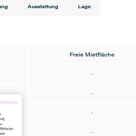
ung
Ausstattung
Lage
Freie Mietfläche
-
-
pressum
-
e
nd,
zu
 Website-
-
ieb