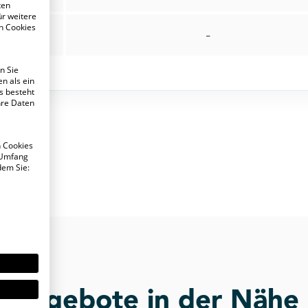
ten
ür weitere
n Cookies
-
n Sie
n als ein
s besteht
hre Daten
n Cookies
 Umfang
dem Sie:
Angebote in der Nähe