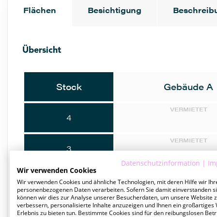
Flächen
Besichtigung
Beschreib
Übersicht
Stock
Gebäude A
VERMIETET
4
VERMIETET
3
Datenschutzinformation
|
Im
Wir verwenden Cookies
VERMIETET
2
Wir verwenden Cookies und ähnliche Technologien, mit deren Hilfe wir Ihr
personenbezogenen Daten verarbeiten. Sofern Sie damit einverstanden si
können wir dies zur Analyse unserer Besucherdaten, um unsere Website 
VERMIETET
verbessern, personalisierte Inhalte anzuzeigen und Ihnen ein großartiges
1
Erlebnis zu bieten tun. Bestimmte Cookies sind für den reibungslosen Betr