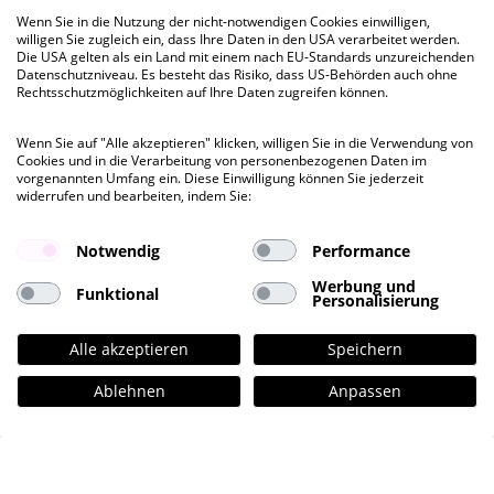
Wenn Sie in die Nutzung der nicht-notwendigen Cookies einwilligen,
willigen Sie zugleich ein, dass Ihre Daten in den USA verarbeitet werden.
Die USA gelten als ein Land mit einem nach EU-Standards unzureichenden
kurzfristig
Datenschutzniveau. Es besteht das Risiko, dass US-Behörden auch ohne
Rechtsschutzmöglichkeiten auf Ihre Daten zugreifen können.
Colonnaden Office
Wenn Sie auf "Alle akzeptieren" klicken, willigen Sie in die Verwendung von
Colonnaden 51, HH-Neustadt
Cookies und in die Verarbeitung von personenbezogenen Daten im
vorgenannten Umfang ein. Diese Einwilligung können Sie jederzeit
widerrufen und bearbeiten, indem Sie:
Besichtigung
ab 200 QM
bis 200 QM
Notwendig
Performance
Werbung und
Funktional
Mietpreis ab
Personalisierung
€ 26,00
pro QM
Alle akzeptieren
Speichern
Ablehnen
Anpassen
provisionsfrei
kurzfristig