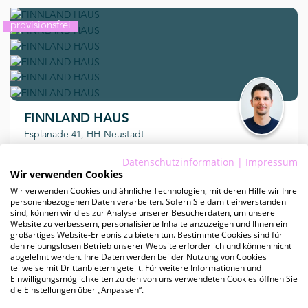
provisionsfrei
kurzfristig
FINNLAND HAUS
Esplanade 41, HH-Neustadt
Datenschutzinformation
|
Impressum
Besichtigung
Wir verwenden Cookies
ab 394 QM
bis 394 QM
Wir verwenden Cookies und ähnliche Technologien, mit deren Hilfe wir Ihre
personenbezogenen Daten verarbeiten. Sofern Sie damit einverstanden
sind, können wir dies zur Analyse unserer Besucherdaten, um unsere
Website zu verbessern, personalisierte Inhalte anzuzeigen und Ihnen ein
Mietpreis ab
großartiges Website-Erlebnis zu bieten tun. Bestimmte Cookies sind für
€ 35,00
den reibungslosen Betrieb unserer Website erforderlich und können nicht
pro QM
abgelehnt werden. Ihre Daten werden bei der Nutzung von Cookies
teilweise mit Drittanbietern geteilt. Für weitere Informationen und
Einwilligungsmöglichkeiten zu den von uns verwendeten Cookies öffnen Sie
die Einstellungen über „Anpassen“.