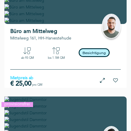
kurzfristig
Büro am Mittelweg
Mittelweg 161, HH-Harvestehude
Besichtigung
ab 93 QM
bis 1.184 QM
Mietpreis ab
€ 25,00
pro QM
provisionsfrei
flexibel