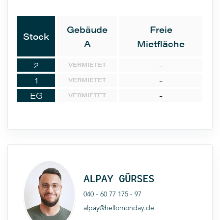
Gebäude
Freie
Stock
A
Mietfläche
2
-
VERMIETET
1
-
VERMIETET
EG
-
VERMIETET
ALPAY GÜRSES
040 - 60 77 175 - 97
alpay@hellomonday.de