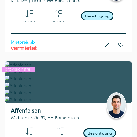
Mittelweg 110 a-c, HH-Harvestehude
Besichtigung
vermietet
vermietet
Mietpreis ab
vermietet
provisionsfrei
kurzfristig
Affenfelsen
Warburgstraße 50, HH-Rotherbaum
Besichtigung