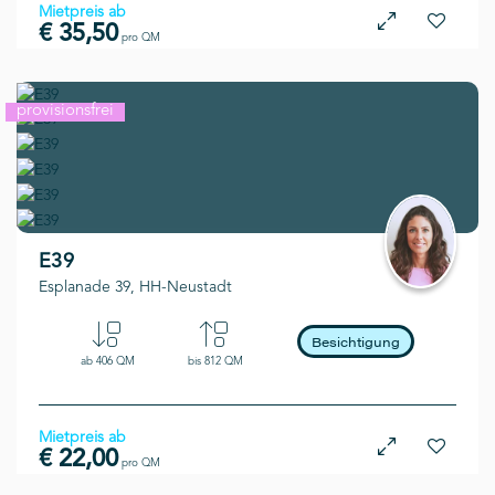
Mietpreis ab
€ 35,50
pro QM
provisionsfrei
kurzfristig
E39
Esplanade 39, HH-Neustadt
Besichtigung
ab 406 QM
bis 812 QM
Mietpreis ab
€ 22,00
pro QM