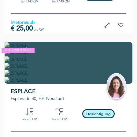
ab 1.140 QM
bis 1.140 QM
Mietpreis ab
€ 25,00
pro QM
provisionsfrei
kurzfristig
ESPLACE
Esplanade 40, HH-Neustadt
Besichtigung
ab 270 QM
bis 270 QM