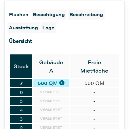
Flächen
Besichtigung
Beschreibung
Ausstattung
Lage
Übersicht
Gebäude
Freie
Stock
A
Mietfläche
7
560 QM
560 QM
6
-
VERMIETET
5
-
VERMIETET
4
-
VERMIETET
3
-
VERMIETET
2
-
VERMIETET