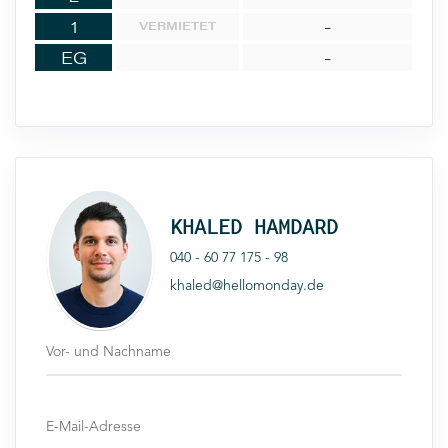
1
-
VERMIETET
EG
-
KHALED HAMDARD
040 - 60 77 175 - 98
khaled@hellomonday.de