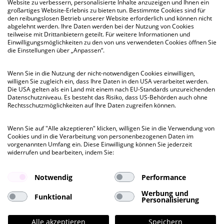
Website zu verbessern, personalisierte Inhalte anzuzeigen und Ihnen ein
großartiges Website-Erlebnis zu bieten tun. Bestimmte Cookies sind für
den reibungslosen Betrieb unserer Website erforderlich und können nicht
kurzfristig
abgelehnt werden. Ihre Daten werden bei der Nutzung von Cookies
teilweise mit Drittanbietern geteilt. Für weitere Informationen und
Einwilligungsmöglichkeiten zu den von uns verwendeten Cookies öffnen Sie
SPEICHERBLOCK M
die Einstellungen über „Anpassen“.
Am Sandtorkai 26-27, HH-Hafencity
Wenn Sie in die Nutzung der nicht-notwendigen Cookies einwilligen,
willigen Sie zugleich ein, dass Ihre Daten in den USA verarbeitet werden.
Besichtigung
Die USA gelten als ein Land mit einem nach EU-Standards unzureichenden
vermietet
vermietet
Datenschutzniveau. Es besteht das Risiko, dass US-Behörden auch ohne
Rechtsschutzmöglichkeiten auf Ihre Daten zugreifen können.
Mietpreis ab
Wenn Sie auf "Alle akzeptieren" klicken, willigen Sie in die Verwendung von
vermietet
Cookies und in die Verarbeitung von personenbezogenen Daten im
vorgenannten Umfang ein. Diese Einwilligung können Sie jederzeit
widerrufen und bearbeiten, indem Sie:
Notwendig
Performance
Werbung und
Funktional
Personalisierung
Alle akzeptieren
Speichern