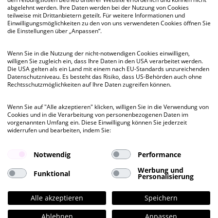
abgelehnt werden. Ihre Daten werden bei der Nutzung von Cookies
teilweise mit Drittanbietern geteilt. Für weitere Informationen und
LINDLEY CARRÉE
Einwilligungsmöglichkeiten zu den von uns verwendeten Cookies öffnen Sie
die Einstellungen über „Anpassen“.
Sachsenstraße 4-8, HH-Hammerbrook
Wenn Sie in die Nutzung der nicht-notwendigen Cookies einwilligen,
Besichtigung
willigen Sie zugleich ein, dass Ihre Daten in den USA verarbeitet werden.
ab 150 QM
bis 1.934 QM
Die USA gelten als ein Land mit einem nach EU-Standards unzureichenden
Datenschutzniveau. Es besteht das Risiko, dass US-Behörden auch ohne
Rechtsschutzmöglichkeiten auf Ihre Daten zugreifen können.
Mietpreis ab
€ 16,50
Wenn Sie auf "Alle akzeptieren" klicken, willigen Sie in die Verwendung von
pro QM
Cookies und in die Verarbeitung von personenbezogenen Daten im
vorgenannten Umfang ein. Diese Einwilligung können Sie jederzeit
widerrufen und bearbeiten, indem Sie:
Notwendig
Performance
Werbung und
Funktional
Personalisierung
Alle akzeptieren
Speichern
Ablehnen
Anpassen