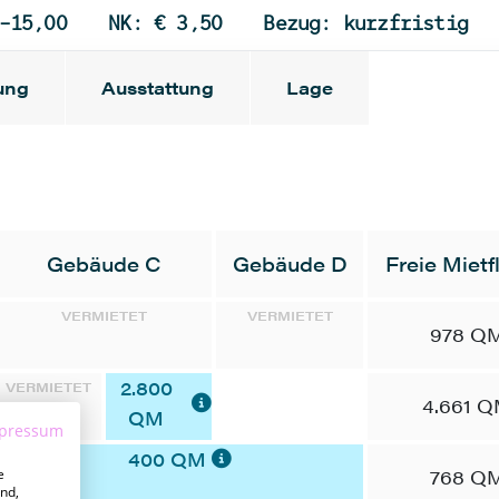
-15,00
NK: € 3,50
Bezug: kurzfristig
ung
Ausstattung
Lage
Gebäude C
Gebäude D
Freie Mietf
VERMIETET
VERMIETET
978 Q
2.800
VERMIETET
4.661 
QM
pressum
400 QM
768 Q
e
nd,