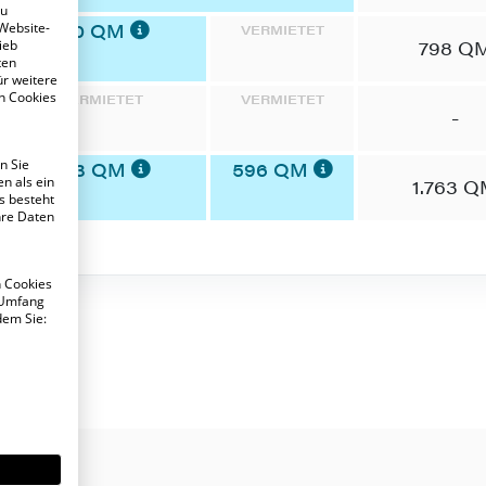
zu
180 QM
 Website-
VERMIETET
798 Q
ieb
ten
ür weitere
n Cookies
VERMIETET
VERMIETET
-
n Sie
753 QM
596 QM
n als ein
1.763 
s besteht
hre Daten
n Cookies
 Umfang
dem Sie: