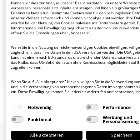
können wir dies zur Analyse unserer Besucherdaten, um unsere Website 
618 QM
verbessern, personalisierte Inhalte anzuzeigen und Ihnen ein großartiges
2
Erlebnis zu bieten tun. Bestimmte Cookies sind für den reibungslosen Betr
unserer Website erforderlich und können nicht abgelehnt werden. Ihre Da
werden bei der Nutzung von Cookies teilweise mit Drittanbietern geteilt. F
Informationen und Einwilligungsmöglichkeiten zu den von uns verwendete
VERMIETET
1
öffnen Sie die Einstellungen über „Anpassen“.
Wenn Sie in die Nutzung der nicht-notwendigen Cookies einwilligen, willige
414 QM
zugleich ein, dass Ihre Daten in den USA verarbeitet werden. Die USA gelte
EG
Land mit einem nach EU-Standards unzureichenden Datenschutzniveau. E
das Risiko, dass US-Behörden auch ohne Rechtsschutzmöglichkeiten auf I
zugreifen können.
Wenn Sie auf "Alle akzeptieren" klicken, willigen Sie in die Verwendung vo
und in die Verarbeitung von personenbezogenen Daten im vorgenannten
ein. Diese Einwilligung können Sie jederzeit widerrufen und bearbeiten, in
Notwendig
Performance
Werbung und
Funktional
Personalisierung
Alle akzeptieren
Speichern