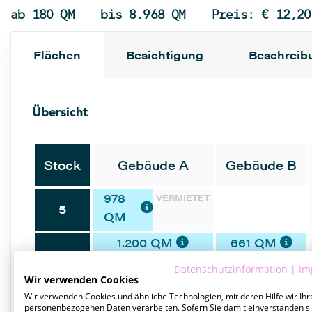
ab 180 QM
bis 8.968 QM
Preis: € 12,20
Flächen
Besichtigung
Beschreib
Übersicht
Stock
Gebäude A
Gebäude B
978
VERMIETET
5
QM
1.200 QM
661 QM
4
Datenschutzinformation
|
Im
Wir verwenden Cookies
368 QM
VERMIETET
3
Wir verwenden Cookies und ähnliche Technologien, mit deren Hilfe wir Ihr
personenbezogenen Daten verarbeiten. Sofern Sie damit einverstanden si