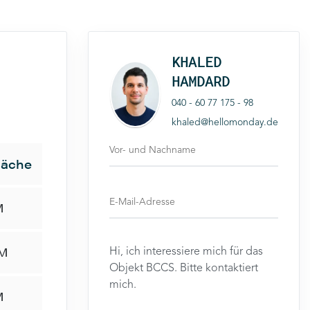
KHALED
HAMDARD
040 - 60 77 175 - 98
khaled@hellomonday.de
läche
M
QM
M