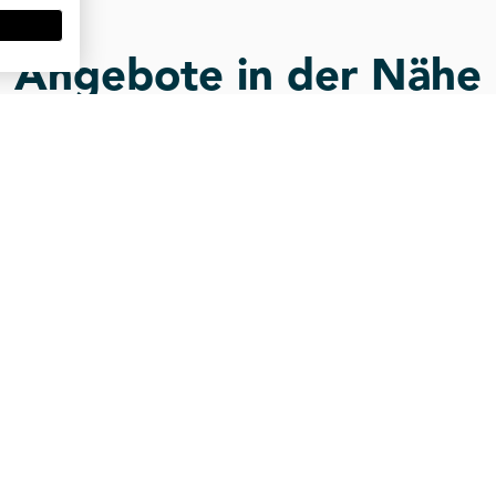
Angebote in der Nähe
st du weitere Büros & Shared-Offices ganz i
provisionsfrei
kurzfristig
flexibel
ße 24, HH-Hammerbrook
GD 15/17