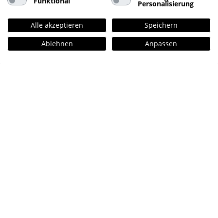
Funktional
Personalisierung
Alle akzeptieren
Speichern
Ablehnen
Anpassen
Kontakt
hellomonday GmbH
St. Benedictstraße 19
20149 Hamburg
+49 40 – 60 77 175 – 90
info@hellomonday.de
Büroflächen suchen