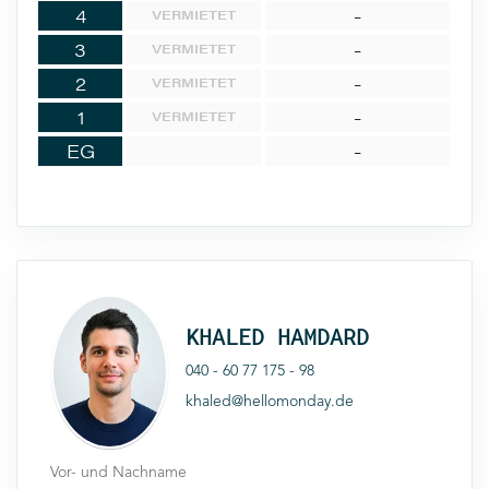
4
-
VERMIETET
3
-
VERMIETET
2
-
VERMIETET
1
-
VERMIETET
EG
-
KHALED HAMDARD
040 - 60 77 175 - 98
khaled@hellomonday.de