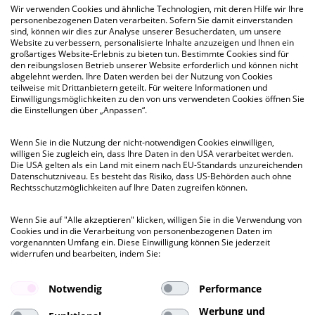
Wir verwenden Cookies und ähnliche Technologien, mit deren Hilfe wir Ihre
personenbezogenen Daten verarbeiten. Sofern Sie damit einverstanden
sind, können wir dies zur Analyse unserer Besucherdaten, um unsere
Website zu verbessern, personalisierte Inhalte anzuzeigen und Ihnen ein
großartiges Website-Erlebnis zu bieten tun. Bestimmte Cookies sind für
den reibungslosen Betrieb unserer Website erforderlich und können nicht
abgelehnt werden. Ihre Daten werden bei der Nutzung von Cookies
kurzfristig
teilweise mit Drittanbietern geteilt. Für weitere Informationen und
Einwilligungsmöglichkeiten zu den von uns verwendeten Cookies öffnen Sie
die Einstellungen über „Anpassen“.
HOLZHAFEN OST
Große Elbstraße 43-49, HH-Hafenrand
Wenn Sie in die Nutzung der nicht-notwendigen Cookies einwilligen,
willigen Sie zugleich ein, dass Ihre Daten in den USA verarbeitet werden.
Die USA gelten als ein Land mit einem nach EU-Standards unzureichenden
Besichtigung
Datenschutzniveau. Es besteht das Risiko, dass US-Behörden auch ohne
ab 646 QM
bis 646 QM
Rechtsschutzmöglichkeiten auf Ihre Daten zugreifen können.
Wenn Sie auf "Alle akzeptieren" klicken, willigen Sie in die Verwendung von
Cookies und in die Verarbeitung von personenbezogenen Daten im
Mietpreis ab
vorgenannten Umfang ein. Diese Einwilligung können Sie jederzeit
€ 20,90
pro QM
widerrufen und bearbeiten, indem Sie:
Notwendig
Performance
Werbung und