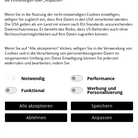
die Einstellungen über „Anpassen“.
Wenn Sie in die Nutzung der nicht-notwendigen Cookies einwilligen,
willigen Sie zugleich ein, dass Ihre Daten in den USA verarbeitet werden.
Die USA gelten als ein Land mit einem nach EU-Standards unzureichenden
kurzfristig
Datenschutzniveau. Es besteht das Risiko, dass US-Behörden auch ohne
Rechtsschutzmöglichkeiten auf Ihre Daten zugreifen können.
Berg 9
Wenn Sie auf "Alle akzeptieren" klicken, willigen Sie in die Verwendung von
Neue Große Bergstraße 9, HH-Altona
Cookies und in die Verarbeitung von personenbezogenen Daten im
vorgenannten Umfang ein. Diese Einwilligung können Sie jederzeit
widerrufen und bearbeiten, indem Sie:
Besichtigung
ab 380 QM
bis 380 QM
Notwendig
Performance
Werbung und
Funktional
Personalisierung
Mietpreis ab
€ 23,00
pro QM
Alle akzeptieren
Speichern
Ablehnen
Anpassen