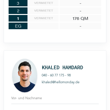
3
-
VERMIETET
2
-
VERMIETET
1
176 QM
VERMIETET
EG
-
KHALED HAMDARD
040 - 60 77 175 - 98
khaled@hellomonday.de