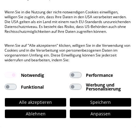
Besichtigung
vermietet
vermietet
Wenn Sie in die Nutzung der nicht-notwendigen Cookies einwilligen,
willigen Sie zugleich ein, dass Ihre Daten in den USA verarbeitet werden.
Die USA gelten als ein Land mit einem nach EU-Standards unzureichenden
Datenschutzniveau. Es besteht das Risiko, dass US-Behörden auch ohne
Mietpreis ab
Rechtsschutzmöglichkeiten auf Ihre Daten zugreifen können.
vermietet
Wenn Sie auf "Alle akzeptieren" klicken, willigen Sie in die Verwendung von
Cookies und in die Verarbeitung von personenbezogenen Daten im
vorgenannten Umfang ein. Diese Einwilligung können Sie jederzeit
widerrufen und bearbeiten, indem Sie:
Notwendig
Performance
Werbung und
Funktional
Personalisierung
Alle akzeptieren
Speichern
Kontakt
Ablehnen
Anpassen
hellomonday GmbH
St. Benedictstraße 19