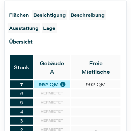
Flächen
Besichtigung
Beschreibung
Ausstattung
Lage
Übersicht
Gebäude
Freie
Stock
A
Mietfläche
7
992 QM
992 QM
6
-
VERMIETET
5
-
VERMIETET
4
-
VERMIETET
3
-
VERMIETET
2
-
VERMIETET