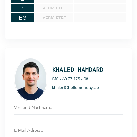
1
-
VERMIETET
EG
-
VERMIETET
KHALED HAMDARD
040 - 60 77 175 - 98
khaled@hellomonday.de