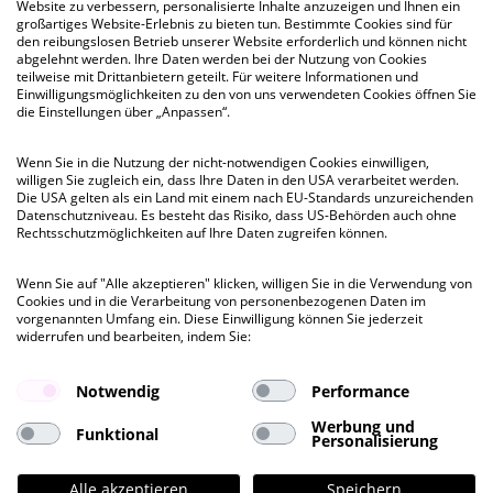
Website zu verbessern, personalisierte Inhalte anzuzeigen und Ihnen ein
großartiges Website-Erlebnis zu bieten tun. Bestimmte Cookies sind für
den reibungslosen Betrieb unserer Website erforderlich und können nicht
kurzfristig
abgelehnt werden. Ihre Daten werden bei der Nutzung von Cookies
teilweise mit Drittanbietern geteilt. Für weitere Informationen und
Einwilligungsmöglichkeiten zu den von uns verwendeten Cookies öffnen Sie
Office HB
die Einstellungen über „Anpassen“.
Gotenstraße 14-16, HH-Hammerbrook
Wenn Sie in die Nutzung der nicht-notwendigen Cookies einwilligen,
willigen Sie zugleich ein, dass Ihre Daten in den USA verarbeitet werden.
Besichtigung
Die USA gelten als ein Land mit einem nach EU-Standards unzureichenden
ab 334 QM
bis 678 QM
Datenschutzniveau. Es besteht das Risiko, dass US-Behörden auch ohne
Rechtsschutzmöglichkeiten auf Ihre Daten zugreifen können.
Mietpreis ab
Wenn Sie auf "Alle akzeptieren" klicken, willigen Sie in die Verwendung von
€ 14,70
Cookies und in die Verarbeitung von personenbezogenen Daten im
pro QM
vorgenannten Umfang ein. Diese Einwilligung können Sie jederzeit
widerrufen und bearbeiten, indem Sie:
Notwendig
Performance
Werbung und
Funktional
Personalisierung
Alle akzeptieren
Speichern