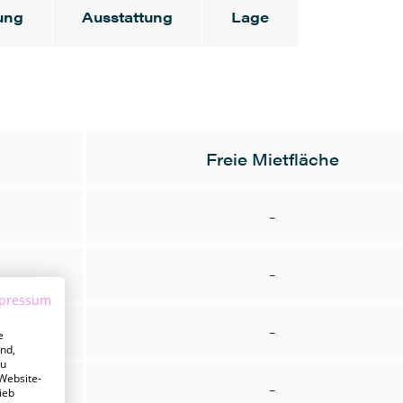
ung
Ausstattung
Lage
Freie Mietfläche
-
-
pressum
-
e
nd,
zu
 Website-
-
ieb