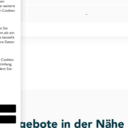
ten
ür weitere
n Cookies
-
n Sie
n als ein
s besteht
hre Daten
n Cookies
 Umfang
dem Sie:
Angebote in der Nähe