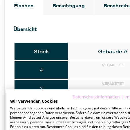
Flächen
Besichtigung
Beschreib
Übersicht
Stock
Gebäude A
VERMIETET
4
VERMIETET
3
Datenschutzinformation
|
Im
Wir verwenden Cookies
VERMIETET
2
Wir verwenden Cookies und ähnliche Technologien, mit deren Hilfe wir Ihr
personenbezogenen Daten verarbeiten. Sofern Sie damit einverstanden si
können wir dies zur Analyse unserer Besucherdaten, um unsere Website 
VERMIETET
verbessern, personalisierte Inhalte anzuzeigen und Ihnen ein großartiges
1
Erlebnis zu bieten tun. Bestimmte Cookies sind für den reibungslosen Betr