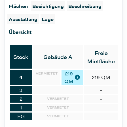
Flächen
Besichtigung
Beschreibung
Ausstattung
Lage
Übersicht
Freie
Stock
Gebäude A
Mietfläche
219
VERMIETET
4
219 QM
QM
3
-
2
-
VERMIETET
1
-
VERMIETET
EG
-
VERMIETET