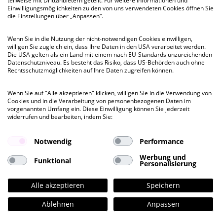
teilweise mit Drittanbietern geteilt. Für weitere Informationen und
Einwilligungsmöglichkeiten zu den von uns verwendeten Cookies öffnen Sie
Schauenburgerstraße 6, HH-Altstadt (City)
die Einstellungen über „Anpassen“.
Besichtigung
Wenn Sie in die Nutzung der nicht-notwendigen Cookies einwilligen,
ab 307 QM
bis 307 QM
willigen Sie zugleich ein, dass Ihre Daten in den USA verarbeitet werden.
Die USA gelten als ein Land mit einem nach EU-Standards unzureichenden
Datenschutzniveau. Es besteht das Risiko, dass US-Behörden auch ohne
Rechtsschutzmöglichkeiten auf Ihre Daten zugreifen können.
Mietpreis ab
€ 19,00
pro QM
Wenn Sie auf "Alle akzeptieren" klicken, willigen Sie in die Verwendung von
Cookies und in die Verarbeitung von personenbezogenen Daten im
vorgenannten Umfang ein. Diese Einwilligung können Sie jederzeit
widerrufen und bearbeiten, indem Sie:
Notwendig
Performance
Werbung und
Funktional
Personalisierung
Alle akzeptieren
Speichern
Ablehnen
Anpassen
Kontakt