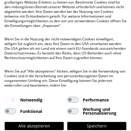
großartiges Website-Erlebnis zu bieten tun. Bestimmte Cookies sind für
kurzfristig
den reibungslosen Betrieb unserer Website erforderlich und können nicht
abgelehnt werden. Ihre Daten werden bei der Nutzung von Cookies
teilweise mit Drittanbietern geteilt. Für weitere Informationen und
Einwilligungsmöglichkeiten zu den von uns verwendeten Cookies öffnen Sie
Hanse 90 Grad
die Einstellungen über „Anpassen“.
Normannenweg 26, HH-Hamm
Wenn Sie in die Nutzung der nicht-notwendigen Cookies einwilligen,
Besichtigung
willigen Sie zugleich ein, dass Ihre Daten in den USA verarbeitet werden.
Die USA gelten als ein Land mit einem nach EU-Standards unzureichenden
ab 191 QM
bis 191 QM
Datenschutzniveau. Es besteht das Risiko, dass US-Behörden auch ohne
Rechtsschutzmöglichkeiten auf Ihre Daten zugreifen können.
Mietpreis ab
Wenn Sie auf "Alle akzeptieren" klicken, willigen Sie in die Verwendung von
€ 14,50
pro QM
Cookies und in die Verarbeitung von personenbezogenen Daten im
vorgenannten Umfang ein. Diese Einwilligung können Sie jederzeit
widerrufen und bearbeiten, indem Sie:
Notwendig
Performance
Werbung und
Funktional
Personalisierung
Alle akzeptieren
Speichern