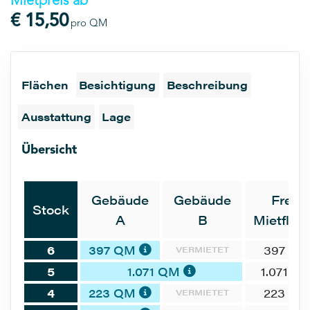
Mietpreis ab
€ 15,50
pro QM
Flächen
Besichtigung
Beschreibung
Ausstattung
Lage
Übersicht
Gebäude
Gebäude
Freie
Stock
A
B
Mietfläc
6
397 QM
397 Q
VERMIETET
5
1.071 QM
1.071 Q
4
223 QM
223 Q
VERMIETET