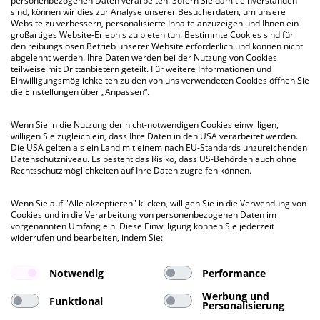
personenbezogenen Daten verarbeiten. Sofern Sie damit einverstanden
sind, können wir dies zur Analyse unserer Besucherdaten, um unsere
Website zu verbessern, personalisierte Inhalte anzuzeigen und Ihnen ein
großartiges Website-Erlebnis zu bieten tun. Bestimmte Cookies sind für
den reibungslosen Betrieb unserer Website erforderlich und können nicht
kurzfristig
abgelehnt werden. Ihre Daten werden bei der Nutzung von Cookies
teilweise mit Drittanbietern geteilt. Für weitere Informationen und
Einwilligungsmöglichkeiten zu den von uns verwendeten Cookies öffnen Sie
die Einstellungen über „Anpassen“.
VICTORIA OFFICE
Heidenkampsweg 73-79, HH-Hammerbrook
Wenn Sie in die Nutzung der nicht-notwendigen Cookies einwilligen,
willigen Sie zugleich ein, dass Ihre Daten in den USA verarbeitet werden.
Besichtigung
Die USA gelten als ein Land mit einem nach EU-Standards unzureichenden
Datenschutzniveau. Es besteht das Risiko, dass US-Behörden auch ohne
ab 443 QM
bis 785 QM
Rechtsschutzmöglichkeiten auf Ihre Daten zugreifen können.
Wenn Sie auf "Alle akzeptieren" klicken, willigen Sie in die Verwendung von
Mietpreis ab
Cookies und in die Verarbeitung von personenbezogenen Daten im
€ 16,00
vorgenannten Umfang ein. Diese Einwilligung können Sie jederzeit
pro QM
widerrufen und bearbeiten, indem Sie:
Notwendig
Performance
Werbung und
Funktional
Personalisierung