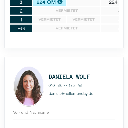
3
224 QM
224 Q
2
-
VERMIETET
1
-
VERMIETET
VERMIETET
EG
-
VERMIETET
DANIELA WOLF
040 - 60 77 175 - 96
daniela@hellomonday.de