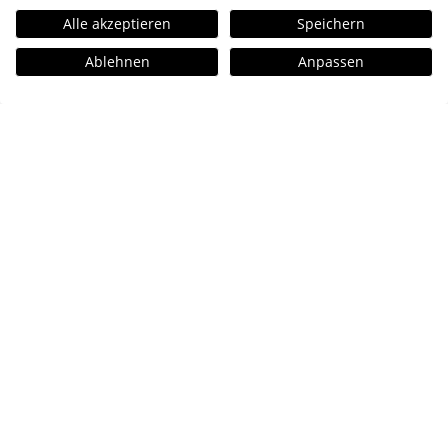
Alle akzeptieren
Speichern
Ablehnen
Anpassen
Kontakt
hellomonday GmbH
St. Benedictstraße 19
20149 Hamburg
+49 40 – 60 77 175 – 90
info@hellomonday.de
Büroflächen suchen