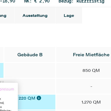
-16,90
NK: € 2,90
Bezug: kurzfristig
ung
Ausstattung
Lage
Gebäude B
Freie Mietfläche
850 QM
ET
-
pressum
220 QM
e
1.270 QM
nd,
zu
 Website-