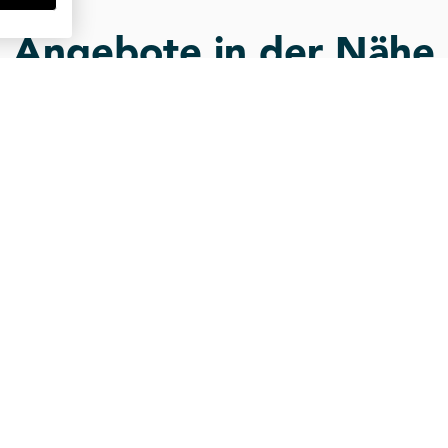
Angebote in der Nähe
st du weitere Büros & Shared-Offices ganz i
kurzfristig
flexibel
aus Holstenplatz
Büro am Schulterblatt
tz 20 a-b, HH-Altona
Schulterblatt 65, HH-Sternsc