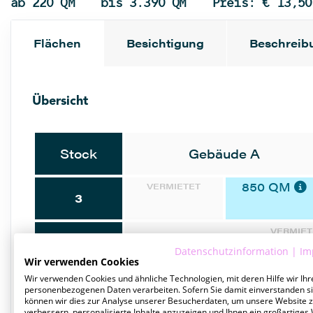
ab 220 QM
bis 3.390 QM
Preis: € 13,50
Flächen
Besichtigung
Beschreib
Übersicht
Stock
Gebäude A
850 QM
VERMIETET
3
VERMIET
2
Datenschutzinformation
|
Im
Wir verwenden Cookies
1.050 QM
Wir verwenden Cookies und ähnliche Technologien, mit deren Hilfe wir Ihr
1
personenbezogenen Daten verarbeiten. Sofern Sie damit einverstanden si
können wir dies zur Analyse unserer Besucherdaten, um unsere Website 
verbessern, personalisierte Inhalte anzuzeigen und Ihnen ein großartiges