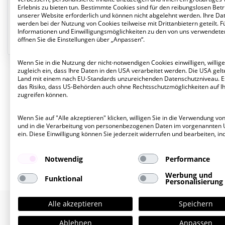
1.050 QM
Erlebnis zu bieten tun. Bestimmte Cookies sind für den reibungslosen Betr
EG
unserer Website erforderlich und können nicht abgelehnt werden. Ihre Da
werden bei der Nutzung von Cookies teilweise mit Drittanbietern geteilt. F
Informationen und Einwilligungsmöglichkeiten zu den von uns verwendete
öffnen Sie die Einstellungen über „Anpassen“.
Wenn Sie in die Nutzung der nicht-notwendigen Cookies einwilligen, willige
zugleich ein, dass Ihre Daten in den USA verarbeitet werden. Die USA gelte
Land mit einem nach EU-Standards unzureichenden Datenschutzniveau. E
das Risiko, dass US-Behörden auch ohne Rechtsschutzmöglichkeiten auf I
zugreifen können.
Wenn Sie auf "Alle akzeptieren" klicken, willigen Sie in die Verwendung vo
und in die Verarbeitung von personenbezogenen Daten im vorgenannten
ein. Diese Einwilligung können Sie jederzeit widerrufen und bearbeiten, in
Notwendig
Performance
Werbung und
Funktional
Personalisierung
Alle akzeptieren
Speichern
Ablehnen
Anpassen