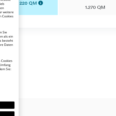
220 QM
ieb
1.270 QM
ten
ür weitere
n Cookies
n Sie
n als ein
s besteht
hre Daten
n Cookies
 Umfang
dem Sie: