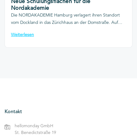
Neue Schulungsflächen für die
Nordakademie
Die NORDAKADEMIE Hamburg verlagert ihren Standort
vom Dockland in das Zürichhaus an der Domstraße. Auf
rund 700 m² entstehen moderne Schulungs- und
Weiterlesen
Arbeitsflächen, die speziell auf die Anforderungen einer
der führenden privaten Hochschulen Norddeutschlands
zugeschnitten werden.
Kontakt
hellomonday GmbH
St. Benedictstraße 19