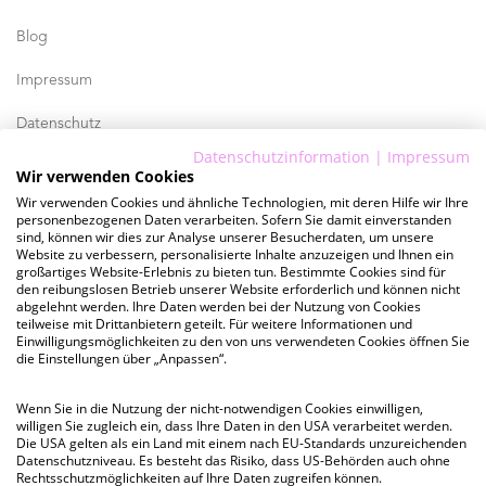
Blog
Impressum
Datenschutz
Datenschutzinformation
|
Impressum
AGB
Wir verwenden Cookies
Wir verwenden Cookies und ähnliche Technologien, mit deren Hilfe wir Ihre
personenbezogenen Daten verarbeiten. Sofern Sie damit einverstanden
Lust auf spannende Insights zu hellomonday?
sind, können wir dies zur Analyse unserer Besucherdaten, um unsere
Website zu verbessern, personalisierte Inhalte anzuzeigen und Ihnen ein
großartiges Website-Erlebnis zu bieten tun. Bestimmte Cookies sind für
den reibungslosen Betrieb unserer Website erforderlich und können nicht
ZUM YOUTUBE-KANAL
abgelehnt werden. Ihre Daten werden bei der Nutzung von Cookies
teilweise mit Drittanbietern geteilt. Für weitere Informationen und
Einwilligungsmöglichkeiten zu den von uns verwendeten Cookies öffnen Sie
Werde Teil unseres Teams
die Einstellungen über „Anpassen“.
Wenn Sie in die Nutzung der nicht-notwendigen Cookies einwilligen,
ZU JOBS
willigen Sie zugleich ein, dass Ihre Daten in den USA verarbeitet werden.
Die USA gelten als ein Land mit einem nach EU-Standards unzureichenden
Datenschutzniveau. Es besteht das Risiko, dass US-Behörden auch ohne
Rechtsschutzmöglichkeiten auf Ihre Daten zugreifen können.